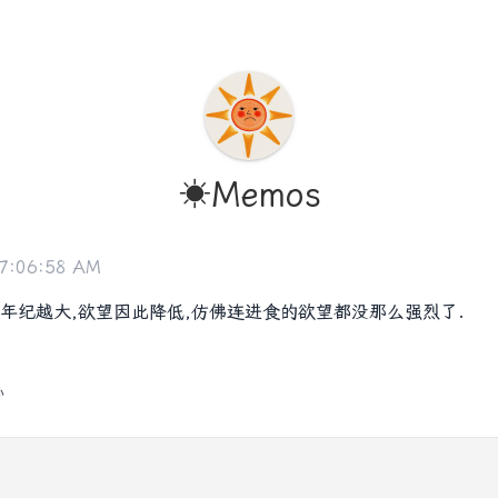
☀️Memos
 7:06:58 AM
年纪越大,欲望因此降低,仿佛连进食的欲望都没那么强烈了.
孙