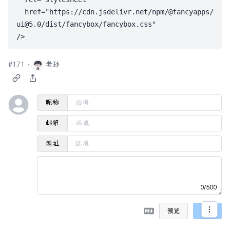
  href="https://cdn.jsdelivr.net/npm/@fancyapps/
ui@5.0/dist/fancybox/fancybox.css"

#
171
老孙
昵称
邮箱
网址
0/500
预览
发送