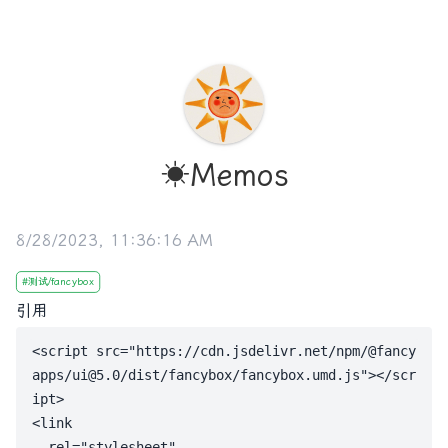
☀️Memos
8/28/2023, 11:36:16 AM
#
测试/fancybox
引用
<script src="https://cdn.jsdelivr.net/npm/@fancy
apps/ui@5.0/dist/fancybox/fancybox.umd.js"></scr
ipt>

<link

  rel="stylesheet"
