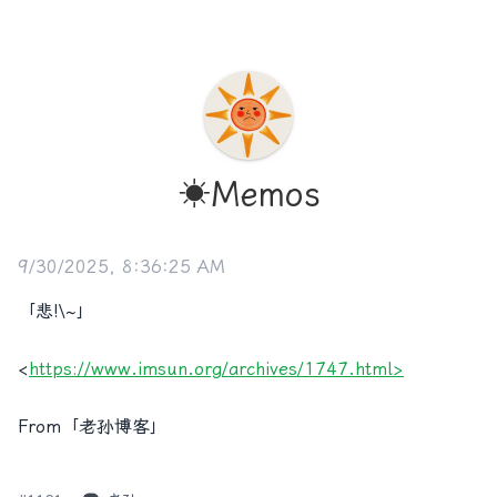
☀️Memos
9/30/2025, 8:36:25 AM
「悲!\~」
<
https://www.imsun.org/archives/1747.html>
From「老孙博客」